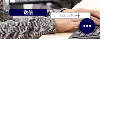
I agree to the terms & conditions
送信
Upload File
Upload supported file (Max 15MB)