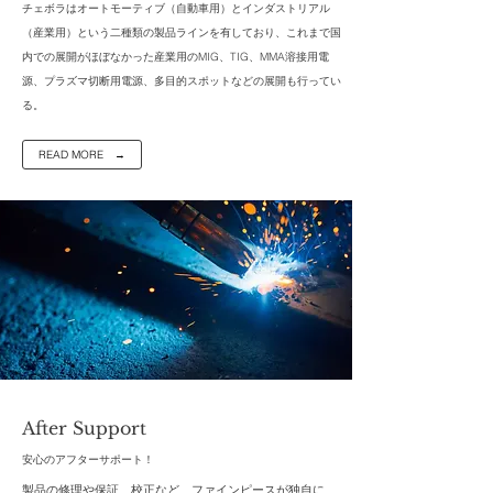
チェボラはオートモーティブ（自動車用）とインダストリアル
（産業用）という二種類の製品ラインを有しており、これまで国
内での展開がほぼなかった産業用のMIG、TIG、MMA溶接用電
源、プラズマ切断用電源、多目的スポットなどの展開も行ってい
る。
READ MORE →
After Support
​安心のアフターサポート！
製品の修理や保証、校正など、ファインピースが独自に