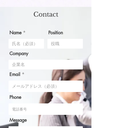
Contact
Name
Position
Company
Email
Phone
Message