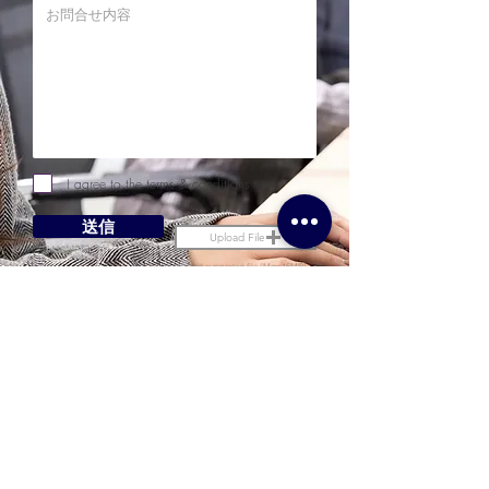
I agree to the terms & conditions
送信
Upload File
Upload supported file (Max 15MB)