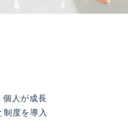
、個人が
成長
と制度を導入