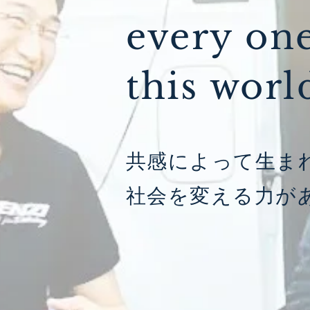
every one
this worl
共感によって生ま
社会を変える力が