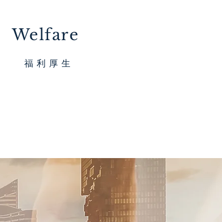
Welfare
​福 利 厚 生