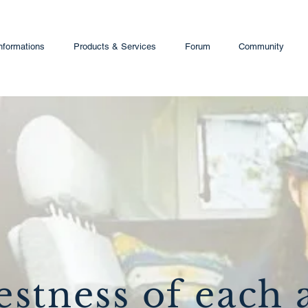
nformations
Products & Services
Forum
Community
estness of each 