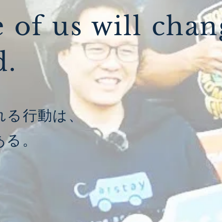
 of us will cha
d.
れる行動は、
ある。